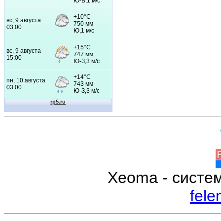
Xeoma - систе
fele