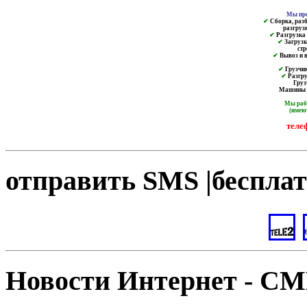
Мы пре
✔
Сборка, разб
разгруз
✔
Разгрузка и
✔
Загрузк
ст
✔
Вывоз и в
✔
Грузчик
✔
Разгру
Груз
Машины от
Мы ра
(имею
теле
отправить SMS |бесплат
Новости Интернет - С