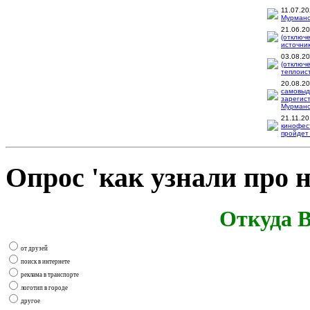
11.07.2
Мурманск
21.06.2
(отключ
источник
03.08.2
(отключ
теплоис
20.08.2
самовыд
зарегис
Мурманск
21.11.2
кинофес
пройдет 
Опрос 'как узнали про н
Откуда В
от друзей
поиск в интернете
реклама в транспорте
логотип в городе
другое