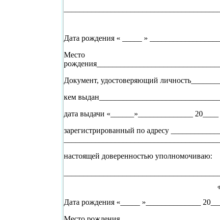
_______________________________________
Дата рождения « _____ » __________________
Место
рождения_______________________________
Документ, удостоверяющий личность_______
кем выдан______________________________
дата выдачи «______»______________ 20____ г
зарегистрированный по адресу ___________
_______________________________________
настоящей доверенностью уполномочиваю:
_______________________________________
Ф
Дата рождения «_____ »______________ 20___
Место рождения_________________________