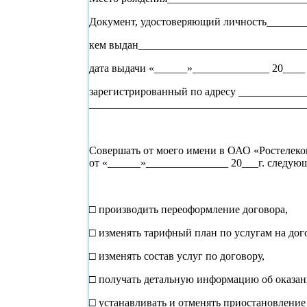
Документ, удостоверяющий личность_______
кем выдан______________________________
дата выдачи «______»______________ 20____ г
зарегистрированный по адресу ___________
_______________________________________
Совершать от моего имени в ОАО «Ростелеком
от «______»_______________ 20___г. следующ
□ производить переоформление договора,
□ изменять тарифный план по услугам на дог
□ изменять состав услуг по договору,
□ получать детальную информацию об оказанн
□ устанавливать и отменять приостановление 