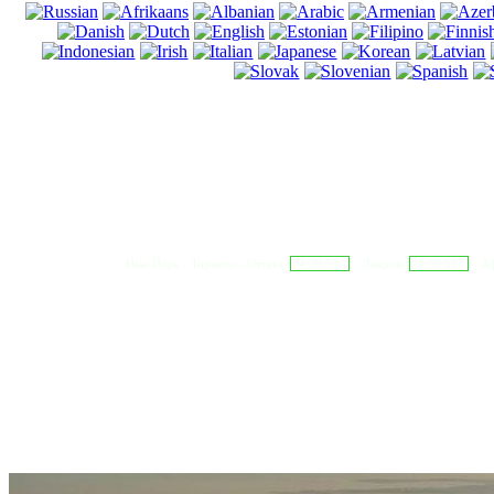
Нью Йорк - Торонто - Оттава
04:39:54
Лондон
09:39:54
Аф