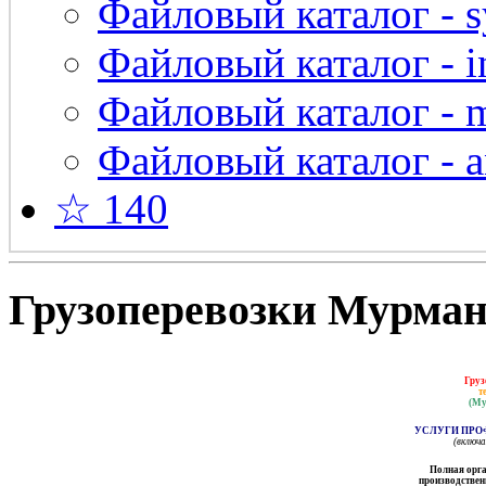
Файловый каталог - s
Файловый каталог - in
Файловый каталог - 
Файловый каталог - a
☆ 140
Грузоперевозки Мурманс
Груз
т
(Му
УСЛУГИ ПРО
(включ
Полная орга
производственн