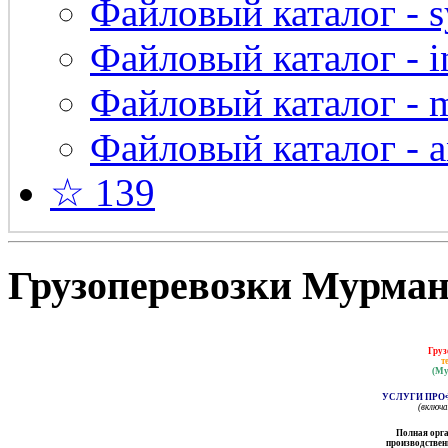
Файловый каталог - s
Файловый каталог - in
Файловый каталог - 
Файловый каталог - a
☆ 139
Грузоперевозки Мурманс
Груз
т
(Му
УСЛУГИ ПРО
(включ
Полная орга
производственн