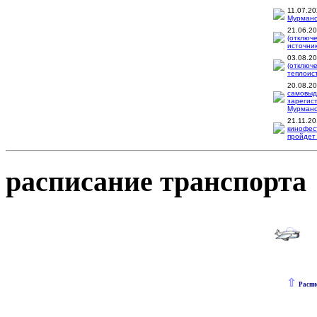
11.07.2
Мурманск
21.06.2
(отключ
источник
03.08.2
(отключ
теплоис
20.08.2
самовыд
зарегис
Мурманск
21.11.2
кинофес
пройдет 
расписание транспорта
⇧
Распи