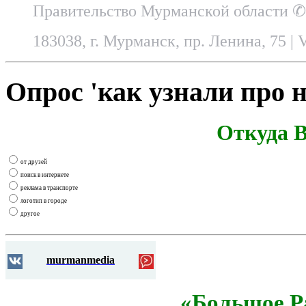
Правительство Мурманской области ✆
183038, г. Мурманск, пр. Ленина, 75
| 
Опрос 'как узнали про н
Откуда В
от друзей
поиск в интернете
реклама в транспорте
логотип в городе
другое
murmanmedia
«Большое Р