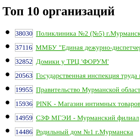
Топ 10 организаций
38030
Поликлиника №2 (№5) г.Мурманс
37116
ММБУ "Единая дежурно-диспетчер
32852
Домики у ТРЦ 'ФОРУМ'
20563
Государственная инспекция труда
19955
Правительство Мурманской облас
15936
PINK - Магазин интимных товаро
14959
СЗФ МГЭИ - Мурманский филиал
14486
Родильный дом №1 г.Мурманска