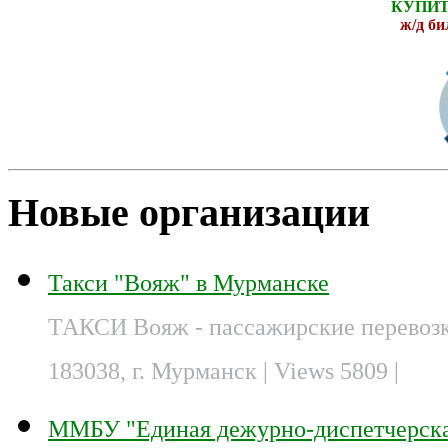
КУПИТ
ж
/д б
Новые организации
Такси "Вояж" в Мурманске
ТАКСИ Вояж - пассажирские перевозк
183038, г. Мурманск
| Views 5809 |
ММБУ "Единая дежурно-диспетчерска