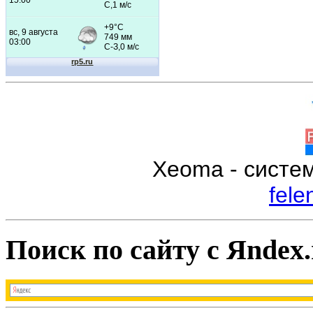
Xeoma - систе
fele
Поиск по сайту с Яndex.