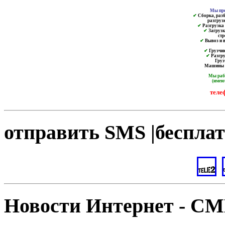
Мы пре
✔
Сборка, разб
разгруз
✔
Разгрузка и
✔
Загрузк
ст
✔
Вывоз и в
✔
Грузчик
✔
Разгру
Груз
Машины от
Мы ра
(имею
теле
отправить SMS |бесплат
Новости Интернет - С