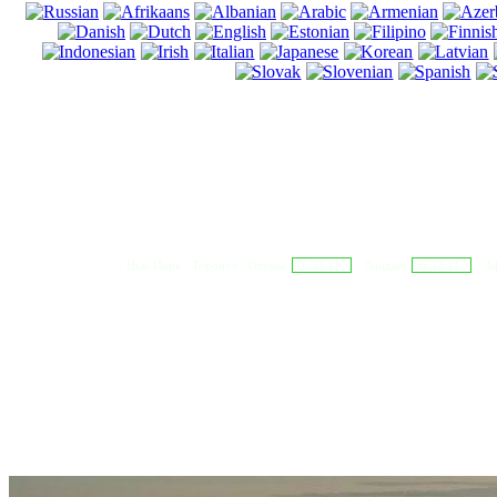
Нью Йорк - Торонто - Оттава
01:33:12
Лондон
06:33:12
Аф