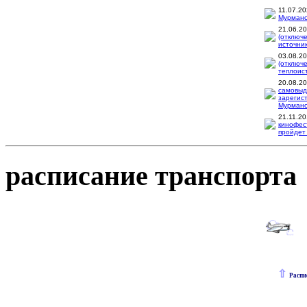
11.07.2
Мурманск
21.06.2
(отключ
источник
03.08.2
(отключ
теплоис
20.08.2
самовыд
зарегис
Мурманск
21.11.2
кинофес
пройдет 
расписание транспорта
⇧
Распи