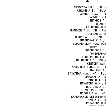
АЛМАССИАН Л.П., ИП 
АТЮШИН А.В. - Рос
БАРАНОВ Е.А. - Р
БАРЫШЕВ М.
БЕГУНОВ А.
БЕДНАЯ Г
БЕЛЯНСКИЙ В.В
БИРЮКОВ А.И., ИП - Ро
БОГДАН Д. А
БОЧАРОВА Л.Н., ИП -
ВИЛЕНСКАЯ С.Л., 
ВОРСМЕНСКИЙ НОЖ, ООО
ВЫЛКУ Л.В.
ГОЛОПЕРОВА О.
ГОМЕОФАРМА
ГРИГОРЬЕВА Е.Ю
ДЖАЛИЛОВ А.С., ИП -
ЖЕЛТОВА А.И
ЖИЛЬЦОВА Т.В., ИП - 
ЗАБИЯКИН А.
ЗАЗУЛИНА И.А., ИП - Рос
ЗАМАХАЕВА Н.
ИВАНОВА Е.
ИГНАТОВА О.Н., 
ИЗОТОВА А.Б.
ИМПЕРИЯ, ООО 
ИССОЕВ А.А., ИП
КАРЕЛЬСКОЕ ОБЩЕСТВО П
КИМ И.А., Х
КОВАЛЕВА Л.В