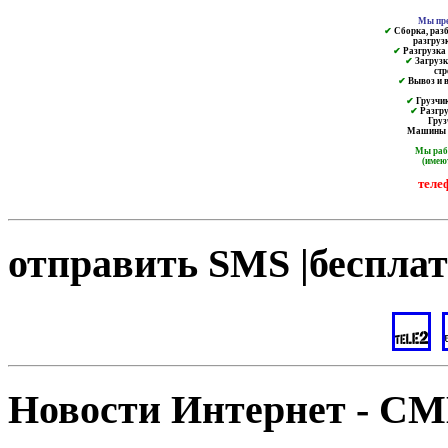
Мы пре
✔
Сборка, разб
разгруз
✔
Разгрузка и
✔
Загрузк
ст
✔
Вывоз и в
✔
Грузчик
✔
Разгру
Груз
Машины от
Мы ра
(имею
теле
отправить SMS |бесплат
Новости Интернет - С