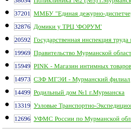
38054
Поликлиника №2 (№5) г.Мурманс
37201
ММБУ "Единая дежурно-диспетчер
32876
Домики у ТРЦ 'ФОРУМ'
20592
Государственная инспекция труда
19969
Правительство Мурманской облас
15949
PINK - Магазин интимных товаро
14973
СЗФ МГЭИ - Мурманский филиал
14499
Родильный дом №1 г.Мурманска
13319
Узловые Транспортно-Экспедицио
12696
УФМС России по Мурманской обл