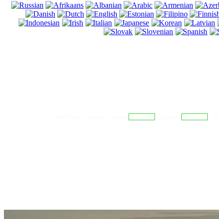
Нью Йорк - Торонто - Оттава
07:54:57
Лондон
12:54:57
Аф