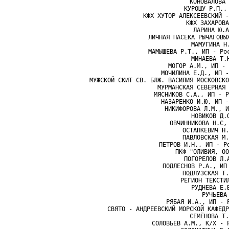
КОНОВАЛОВА 
КУРОШУ Р.П.,
КФХ ХУТОР АЛЕКСЕЕВСКИЙ -
КФХ ЗАХАРОВА
ЛАРИНА Ю.А
ЛИЧНАЯ ПАСЕКА РЫЧАГОВЫ
МАМУГИНА Н
МАМЫШЕВА Р.Т., ИП - Ро
МИНАЕВА Т.
МОГОР А.М., ИП - 
МОЧИЛИНА Е.Д., ИП -
МУЖСКОЙ СКИТ СВ. БЛЖ. ВАСИЛИЯ МОСКОВСКО
МУРМАНСКАЯ СЕВЕРНАЯ 
МЯСНИКОВ С.А., ИП - Р
НАЗАРЕНКО И.Ю, ИП -
НИКИФОРОВА Л.М., И
НОВИКОВ Д.
ОВЧИННИКОВА Н.С,
ОСТАПКЕВИЧ Н.
ПАВЛОВСКАЯ М.
ПЕТРОВ И.Н., ИП - Р
ПКФ "ОЛИВИЯ, ОО
ПОГОРЕЛОВ Л.
ПОДЛЕСНОВ Р.А., ИП
ПОДЛУЗСКАЯ Т.
РЕГИОН ТЕКСТИ
РУДНЕВА Е.
РУЧЬЕВА
РЯБАЯ И.А., ИП - 
СВЯТО - АНДРЕЕВСКИЙ МОРСКОЙ КАФЕДР
СЕМЁНОВА Т.
СОЛОВЬЕВ А.М., К/X - 