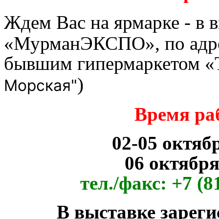
Ждем Вас на ярмарке -
в 
«МурманЭКСПО», по адр
бывшим гипермаркетом «
)
Морская"
Время ра
02-05 октяб
06 октябр
тел./факс: +7 (8
В выставке зареги