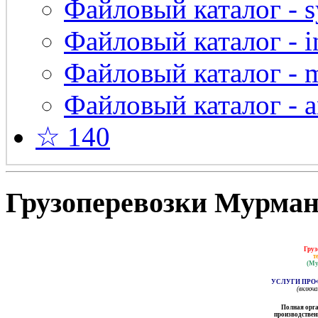
Файловый каталог - s
Файловый каталог - in
Файловый каталог - 
Файловый каталог - a
☆ 140
Грузоперевозки Мурманс
Груз
т
(Му
УСЛУГИ ПРО
(включ
Полная орга
производственн