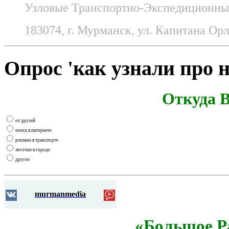
Узловые Транспортно-Экспедиционные
183074, г. Мурманск, ул. Капитана Орл
Опрос 'как узнали про н
Откуда В
от друзей
поиск в интернете
реклама в транспорте
логотип в городе
другое
murmanmedia
«Большое Р