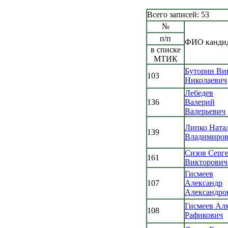
Всего записей: 53
№
п/п
ФИО канди
в списке
МТИК
Буторин Ви
103
Николаевич
Лебедев
136
Валерий
Валерьевич
Липко Ната
139
Владимиров
Сизов Серг
161
Викторович
Гисмеев
107
Александр
Александро
Гисмеев Ал
108
Рафикович