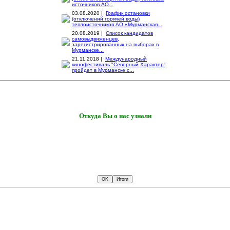
источников АО...
03.08.2020 |
График остановки
(отключений горячей воды)
теплоисточников АО «Мурманская...
20.08.2019 |
Список кандидатов
самовыдвиженцев,
зарегистрированных на выборах в
Мурманске...
21.11.2018 |
Международный
кинофестиваль "Северный Характер"
пройдет в Мурманске с...
Откуда Вы о нас узнали