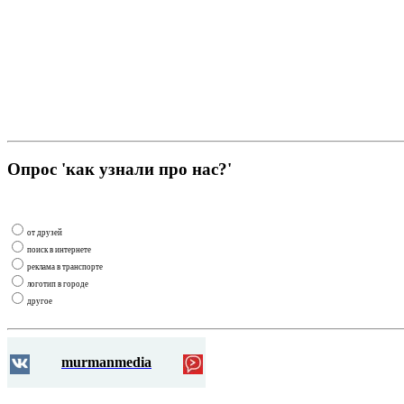
Опрос 'как узнали про нас?'
от друзей
поиск в интернете
реклама в транспорте
логотип в городе
другое
murmanmedia