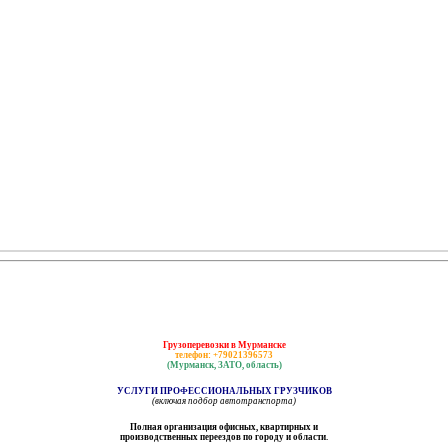
Грузоперевозки в Мурманске
телефон: +79021396573
(Мурманск, ЗАТО, область)
УСЛУГИ ПРОФЕССИОНАЛЬНЫХ ГРУЗЧИКОВ
(включая подбор автотранспорта)
Полная организация офисных, квартирных и
производственных переездов по городу и области.