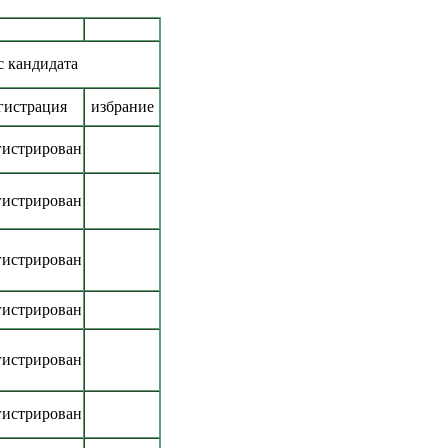
с кандидата
гистрация
избрание
гистрирован
гистрирован
гистрирован
гистрирован
гистрирован
гистрирован