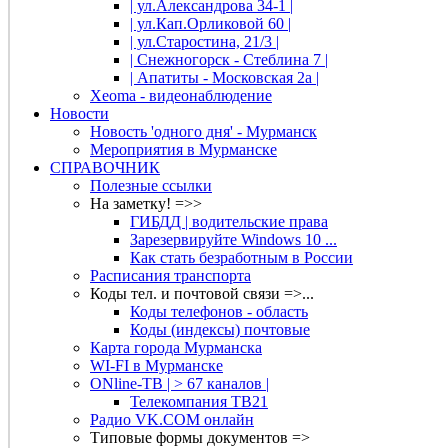
| ул.Александрова 34-1 |
| ул.Кап.Орликовой 60 |
| ул.Старостина, 21/3 |
| Снежногорск - Стеблина 7 |
| Апатиты - Московская 2а |
Xeoma - видеонаблюдение
Новости
Новость 'одного дня' - Мурманск
Мероприятия в Мурманске
СПРАВОЧНИК
Полезные ссылки
На заметку! =>>
ГИБДД | водительские права
Зарезервируйте Windows 10 ...
Как стать безработным в России
Расписания транспорта
Коды тел. и почтовой связи =>...
Коды телефонов - область
Коды (индексы) почтовые
Карта города Мурманска
WI-FI в Мурманске
ONline-ТВ | > 67 каналов |
Телекомпания ТВ21
Радио VK.COM онлайн
Типовые формы документов =>