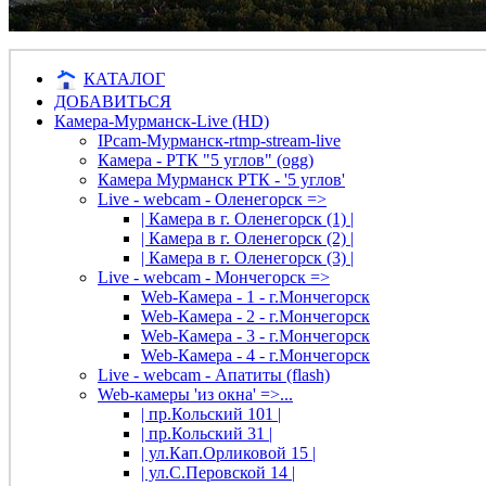
КАТАЛОГ
ДОБАВИТЬСЯ
Камера-Мурманск-Live (HD)
IPcam-Мурманск-rtmp-stream-live
Камера - РТК "5 углов" (ogg)
Камера Мурманск РТК - '5 углов'
Live - webcam - Оленегорск =>
| Камера в г. Оленегорск (1) |
| Камера в г. Оленегорск (2) |
| Камера в г. Оленегорск (3) |
Live - webcam - Мончегорск =>
Web-Камера - 1 - г.Мончегорск
Web-Камера - 2 - г.Мончегорск
Web-Камера - 3 - г.Мончегорск
Web-Камера - 4 - г.Мончегорск
Live - webcam - Апатиты (flash)
Web-камеры 'из окна' =>...
| пр.Кольский 101 |
| пр.Кольский 31 |
| ул.Кап.Орликовой 15 |
| ул.С.Перовской 14 |