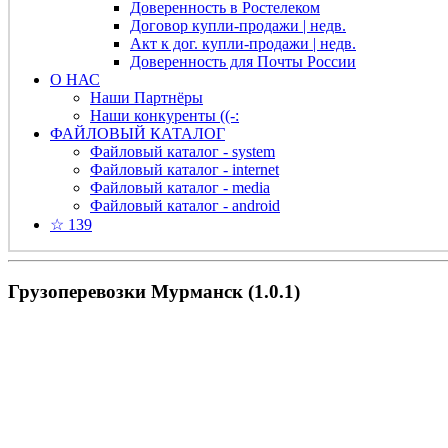
Доверенность в Ростелеком
Договор купли-продажи | недв.
Акт к дог. купли-продажи | недв.
Доверенность для Почты России
О НАС
Наши Партнёры
Наши конкуренты ((-:
ФАЙЛОВЫЙ КАТАЛОГ
Файловый каталог - system
Файловый каталог - internet
Файловый каталог - media
Файловый каталог - android
☆ 139
Грузоперевозки Мурманск (1.0.1)