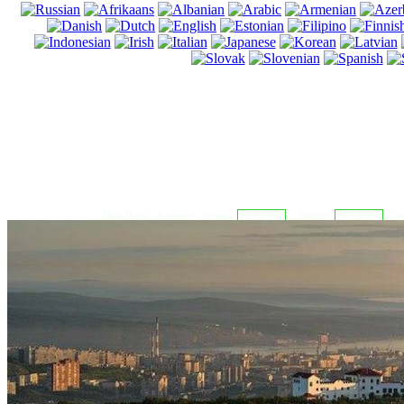
Нью Йорк - Торонто - Оттава
02:53:00
Лондон
07:53:00
Аф