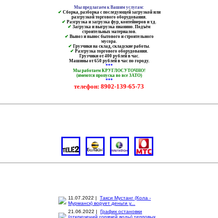
Мы предлагаем к Вашим услугам:
✔
Сборка, разборка с последующей загрузкой или
разгрузкой торгового оборудования.
✔
Разгрузка и загрузка фур, контейнеров и т.д.
✔
Загрузка и выгрузка пианино. Подъём
строительных материалов.
✔
Вывоз и вынос бытового и строительного
мусора.
✔
Грузчики на склад, складские работы.
✔
Разгрузка торгового оборудования.
Грузчики от 400 рублей в час.
Машины от 650 рублей в час по городу.
***
Мы работаем КРУГЛОСУТОЧНО!
(имеются пропуска во все ЗАТО)
***
телефон: 8902-139-65-73
11.07.2022 |
Такси Мустанг (Кола -
Мурманск) ворует деньги у...
21.06.2022 |
График остановки
(отключений горячей воды) тепловых