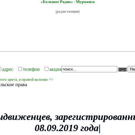
«Большое Радио» - Мурманск
|радистанция|
адрес
телефон
акция
ого цвета, в правой колонке =>
льские права
ыдвиженцев, зарегистрированны
08.09.2019 года
|