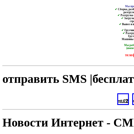
Мы пре
✔
Сборка, разб
разгруз
✔
Разгрузка и
✔
Загрузк
ст
✔
Вывоз и в
✔
Грузчик
✔
Разгру
Груз
Машины от
Мы ра
(имею
теле
отправить SMS |бесплат
Новости Интернет - С