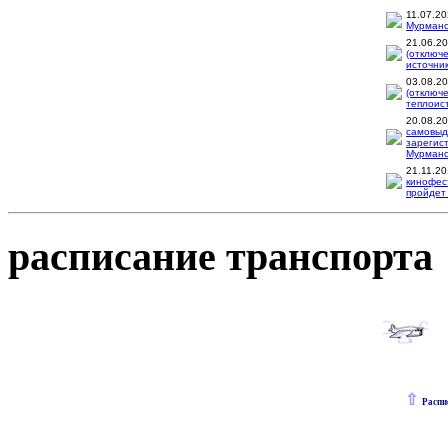
11.07.2
Мурманск
21.06.2
(отключ
источник
03.08.2
(отключ
теплоис
20.08.2
самовыд
зарегис
Мурманск
21.11.2
кинофес
пройдет 
расписание транспорта
⇧
Распи