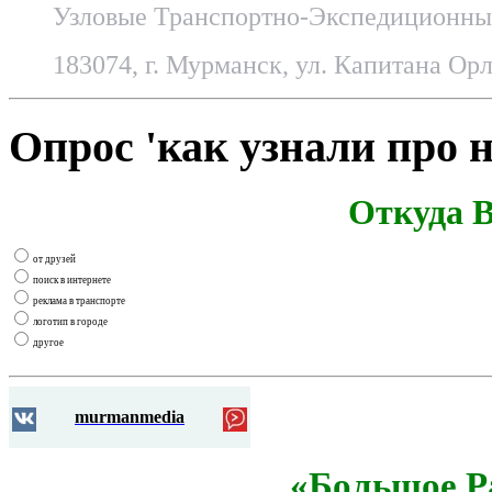
Узловые Транспортно-Экспедиционные
183074, г. Мурманск, ул. Капитана Орл
Опрос 'как узнали про н
Откуда В
от друзей
поиск в интернете
реклама в транспорте
логотип в городе
другое
murmanmedia
«Большое Р