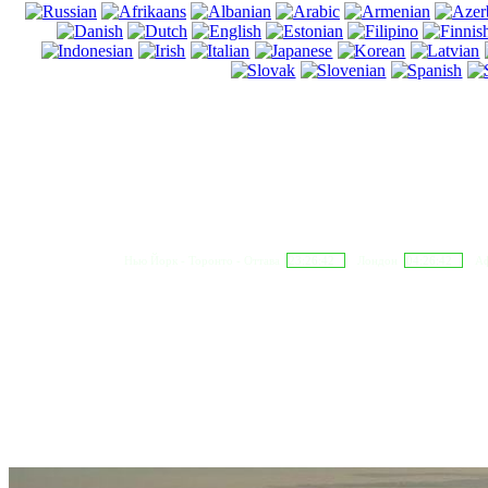
Нью Йорк - Торонто - Оттава
23:26:43
Лондон
04:26:43
Аф