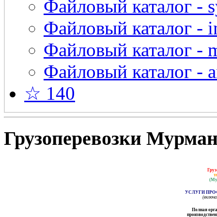
Файловый каталог - s
Файловый каталог - in
Файловый каталог - 
Файловый каталог - a
☆ 140
Грузоперевозки Мурманс
Груз
т
(Му
УСЛУГИ ПРО
(включ
Полная орга
производственн