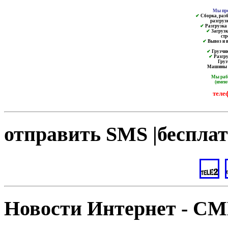
Мы пре
✔
Сборка, разб
разгруз
✔
Разгрузка и
✔
Загрузк
ст
✔
Вывоз и в
✔
Грузчик
✔
Разгру
Груз
Машины от
Мы ра
(имею
теле
отправить SMS |бесплат
Новости Интернет - С