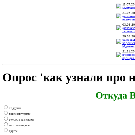
11.07.2
Мурманск
21.06.2
(отключ
источник
03.08.2
(отключ
теплоис
20.08.2
самовыд
зарегис
Мурманск
21.11.2
кинофес
пройдет 
Опрос 'как узнали про н
Откуда В
от друзей
поиск в интернете
реклама в транспорте
логотип в городе
другое