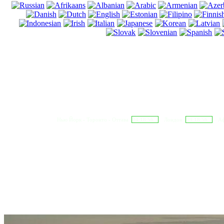
Нью Йорк - Торонто - Оттава
04:18:57
Лондон
09:18:57
Аф