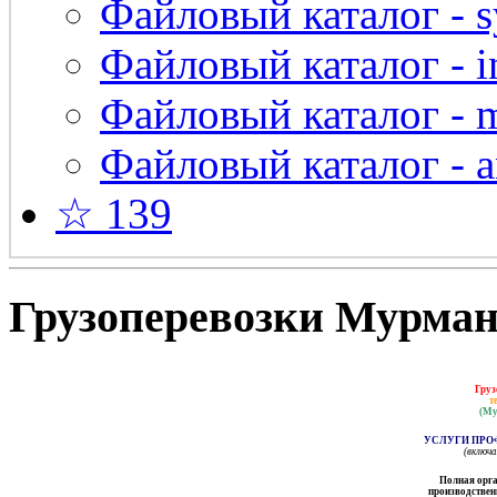
Файловый каталог - s
Файловый каталог - in
Файловый каталог - 
Файловый каталог - a
☆ 139
Грузоперевозки Мурманс
Груз
т
(Му
УСЛУГИ ПРО
(включ
Полная орга
производственн