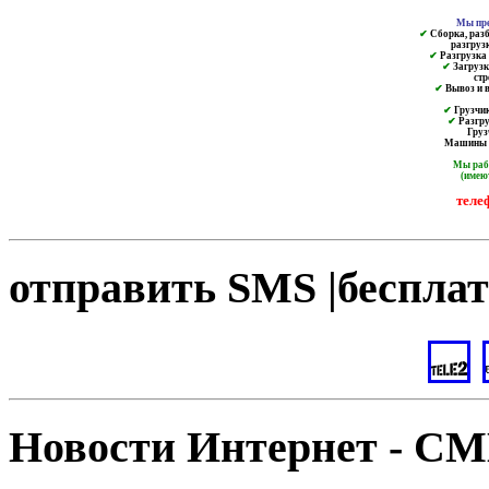
Мы пре
✔
Сборка, разб
разгруз
✔
Разгрузка и
✔
Загрузк
ст
✔
Вывоз и в
✔
Грузчик
✔
Разгру
Груз
Машины от
Мы ра
(имею
теле
отправить SMS |бесплат
Новости Интернет - С