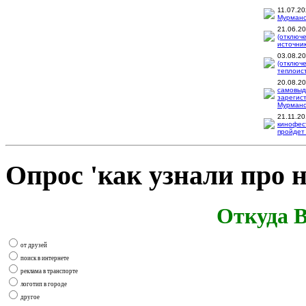
11.07.2
Мурманск
21.06.2
(отключ
источник
03.08.2
(отключ
теплоис
20.08.2
самовыд
зарегис
Мурманск
21.11.2
кинофес
пройдет 
Опрос 'как узнали про н
Откуда В
от друзей
поиск в интернете
реклама в транспорте
логотип в городе
другое