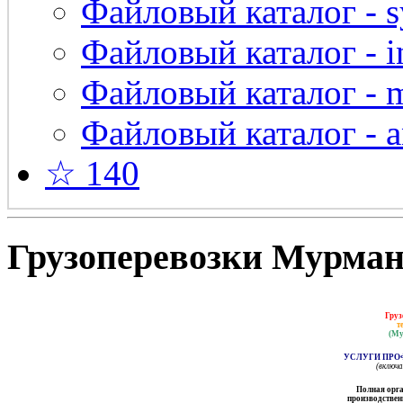
Файловый каталог - s
Файловый каталог - in
Файловый каталог - 
Файловый каталог - a
☆ 140
Грузоперевозки Мурманс
Груз
т
(Му
УСЛУГИ ПРО
(включ
Полная орга
производственн