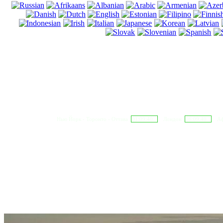
Нью Йорк - Торонто - Оттава
01:09:41
Лондон
06:09:41
Аф