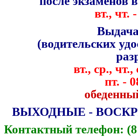
после экзаменов 
вт., чт. 
Выдача
(водительских уд
раз
вт., ср., чт., 
пт.
- 0
обеденный 
ВЫХОДНЫЕ - ВОСК
Контактный телефон: (815