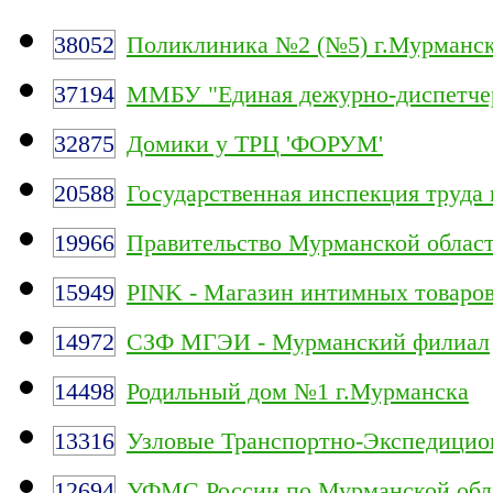
38052
Поликлиника №2 (№5) г.Мурманс
37194
ММБУ "Единая дежурно-диспетчер
32875
Домики у ТРЦ 'ФОРУМ'
20588
Государственная инспекция труда
19966
Правительство Мурманской облас
15949
PINK - Магазин интимных товаро
14972
СЗФ МГЭИ - Мурманский филиал
14498
Родильный дом №1 г.Мурманска
13316
Узловые Транспортно-Экспедицио
12694
УФМС России по Мурманской обл