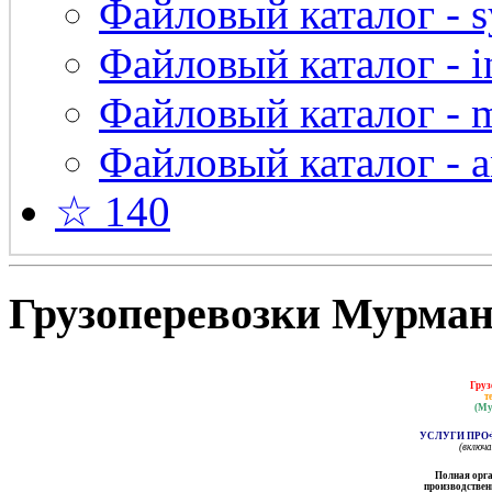
Файловый каталог - s
Файловый каталог - in
Файловый каталог - 
Файловый каталог - a
☆ 140
Грузоперевозки Мурманс
Груз
т
(Му
УСЛУГИ ПРО
(включ
Полная орга
производственн