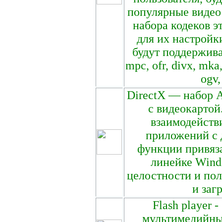
популярные видео
набора кодеков э
для их настройк
будут поддержив
mpc, ofr, divx, mka,
ogv,
DirectX — набор 
с видеокартой
взаимодейств
приложений с 
функции привяз
линейке Wind
целостности и пол
и заг
Flash player
мультимедийных