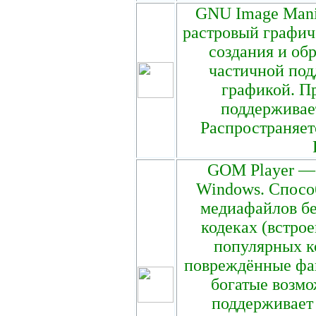
GNU Image Mani
растровый графич
создания и об
частичной под
графикой. Пр
поддерживае
Распространяет
GOM Player — 
Windows. Спосо
медиафайлов бе
кодеках (встро
популярных к
повреждённые фа
богатые возмо
поддерживает 