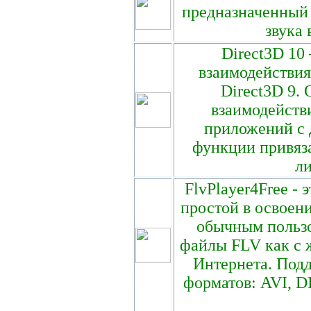
предназначенный 
звука 
Direct3D 10
взаимодействи
Direct3D 9.
взаимодейств
приложений с 
функции привяз
л
FlvPlayer4Free -
простой в освоен
обычным пользо
файлы FLV как с ж
Интернета. Под
форматов: AVI, 