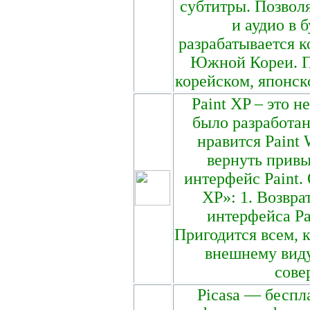
субтитры. Позвол
и аудио в 
разрабатывается к
Южной Кореи. П
корейском, японск
Paint XP – это 
было разработан
нравится Paint 
вернуть прив
интерфейс Paint.
XP»: 1. Возвр
интерфейса Pa
Пригодится всем, 
внешнему виду 
сове
Picasa — беспл