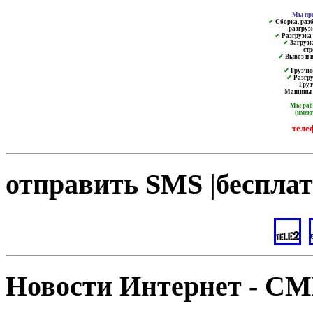
Мы пре
✔
Сборка, разб
разгруз
✔
Разгрузка и
✔
Загрузк
ст
✔
Вывоз и в
✔
Грузчик
✔
Разгру
Груз
Машины от
Мы ра
(имею
теле
отправить SMS |бесплат
Новости Интернет - С