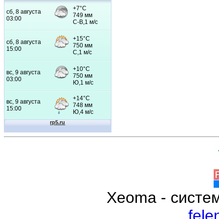
Xeoma - систе
fele