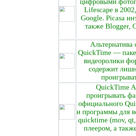
цифровыми фотог
Lifescape в 200
Google. Picasa и
также Blogger, 
Альтернатива
QuickTime — паке
видеоролики фор
содержит лишн
проигрыват
QuickTime Al
проигрывать фа
официального Qui
и программы для в
quicktime (mov, qt
плеером, а такж