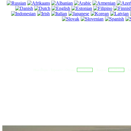
Нью Йорк - Торонто - Оттава
15:39:57
Лондон
20:39:57
Аф