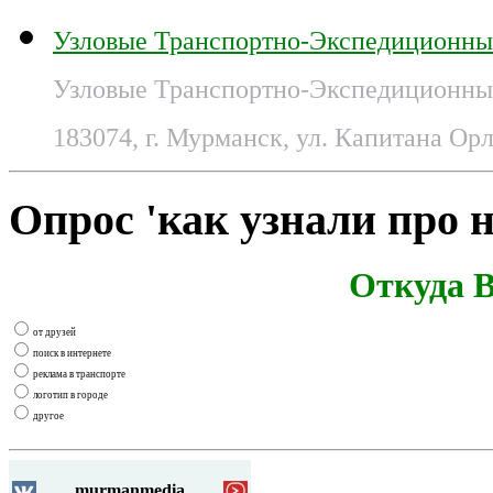
Узловые Транспортно-Экспедиционны
Узловые Транспортно-Экспедиционные
183074, г. Мурманск, ул. Капитана Орл
Опрос 'как узнали про н
Откуда В
от друзей
поиск в интернете
реклама в транспорте
логотип в городе
другое
murmanmedia