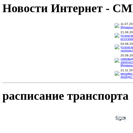
Новости Интернет - С
11.07.2
Мурманск
21.06.2
(отключ
источник
03.08.2
(отключ
теплоис
20.08.2
самовыд
зарегис
Мурманск
21.11.2
кинофес
пройдет 
расписание транспорта