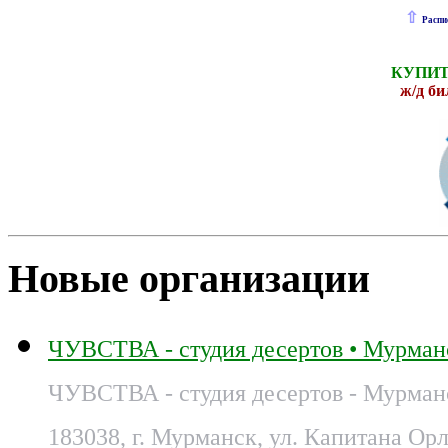
⇧
Распи
КУПИТ
ж
/д б
Новые организации
ЧУВСТВА - студия десертов • Мурман
ЧУВСТВА - студия десертов - Мурман
183038, г. Мурманск, ул. Капитана Орл