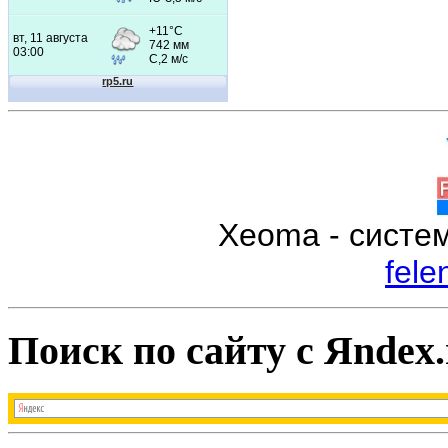
Xeoma - систе
fele
Поиск по сайту с Яndex.