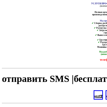
УСЛУГИ ПРО
(включ
Полная орга
производственн
Мы пре
✔
Сборка, разб
разгруз
✔
Разгрузка и
✔
Загрузк
ст
✔
Вывоз и в
✔
Грузчик
✔
Разгру
Груз
Машины от
Мы ра
(имею
теле
отправить SMS |бесплат