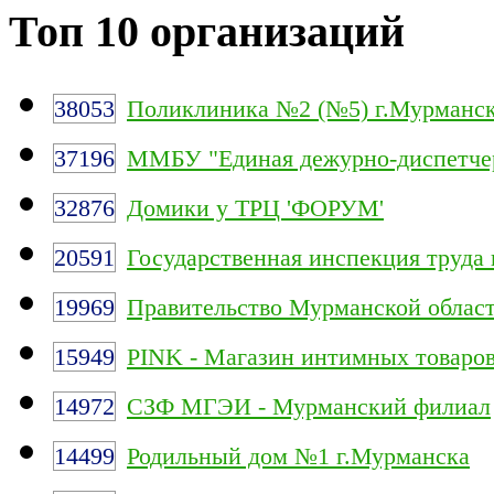
Топ 10 организаций
38053
Поликлиника №2 (№5) г.Мурманс
37196
ММБУ "Единая дежурно-диспетчер
32876
Домики у ТРЦ 'ФОРУМ'
20591
Государственная инспекция труда
19969
Правительство Мурманской облас
15949
PINK - Магазин интимных товаро
14972
СЗФ МГЭИ - Мурманский филиал
14499
Родильный дом №1 г.Мурманска